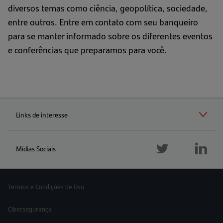
diversos temas como ciência, geopolítica, sociedade,
entre outros. Entre em contato com seu banqueiro
para se manter informado sobre os diferentes eventos
e conferências que preparamos para você.
Links de interesse
Mídias Sociais
Follow
Foll
us
Follow
us
twitter
us
linke
instagram
Termos e Condições de Uso
Cibersegurança