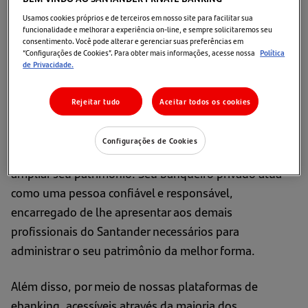
Visão geral
Usamos cookies próprios e de terceiros em nosso site para facilitar sua
funcionalidade e melhorar a experiência on-line, e sempre solicitaremos seu
No Santander Private Banking International,
consentimento. Você pode alterar e gerenciar suas preferências em
“Configurações de Cookies”. Para obter mais informações, acesse nossa
Política
colocamos todos os nossos recursos à sua disposição
de Privacidade.
através de seu banqueiro privado.
Rejeitar tudo
Aceitar todos os cookies
Nossos banqueiros se comprometem a conhecer suas
necessidades à medida que elas evoluem, oferecendo
Configurações de Cookies
a orientação e os serviços para lhe ajudar a manter e
ampliar seu patrimônio. Seu banqueiro privado atua
como uma pessoa confiável e responsável,
encarregado de lhe apresentar aos demais
profissionais do Santander necessários para
administrar o seu patrimônio da melhor forma.
Além disso, por meio de nossas plataformas de
ebanking, acessíveis através da maioria dos