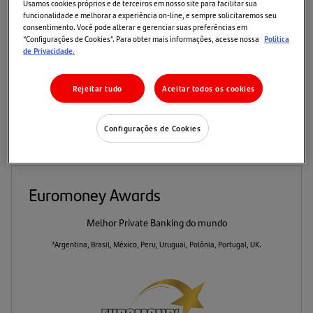
Usamos cookies próprios e de terceiros em nosso site para facilitar sua
Santander foram reconhecidas pelo setor como os
funcionalidade e melhorar a experiência on-line, e sempre solicitaremos seu
melhores bancos privados em muitos de nossos
consentimento. Você pode alterar e gerenciar suas preferências em
“Configurações de Cookies”. Para obter mais informações, acesse nossa
Política
principais mercados. Esta conquista nos impulsiona a
de Privacidade.
continuar reforçando nosso compromisso de nos
tornarmos a melhor plataforma global para gestão de
Rejeitar tudo
Aceitar todos os cookies
patrimônio, superando as expectativas de nossos
clientes e parceiros.
Configurações de Cookies
Euromoney Awards
Melhor Private Banking do mundo
*Argentina, Brasil, México, Peru, Uruguai, Polônia, Portugal, UK.