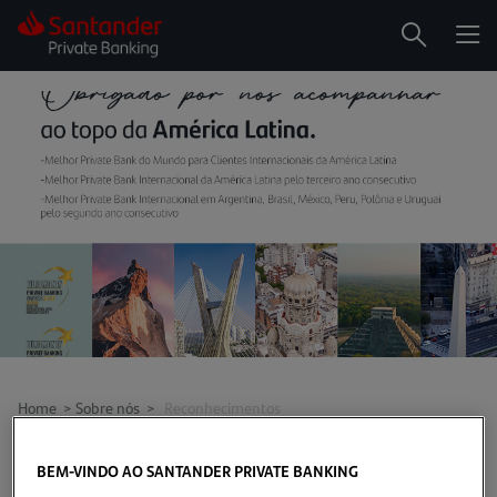
Me
Search
Home
>
Sobre nós
>
Reconhecimentos
BEM-VINDO AO SANTANDER PRIVATE BANKING
Em diversas ocasiões, várias entidades do Grupo