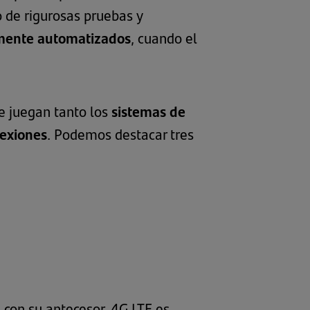
 de rigurosas pruebas y
lmente automatizados
, cuando el
e juegan tanto los
sistemas de
nexiones
. Podemos destacar tres
 con su antecesor, 4G LTE es