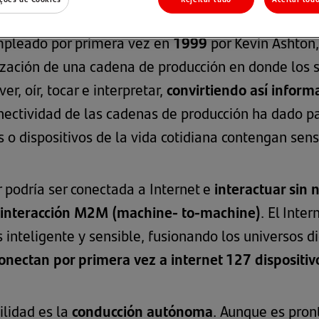
 todos ellos pueden ser “visibles” e interactuar con
mpleado por primera vez en
1999
por Kevin Ashton,
ización de una cadena de producción en donde los s
r, oír, tocar e interpretar,
convirtiendo así inform
onectividad de las cadenas de producción ha dado p
s o dispositivos de la vida cotidiana contengan sens
 podría ser conectada a Internet e
interactuar sin 
interacción M2M (machine- to-machine)
. El Inte
nteligente y sensible, fusionando los universos dig
nectan por primera vez a internet 127 dispositiv
ilidad es la
conducción autónoma
. Aunque es pron