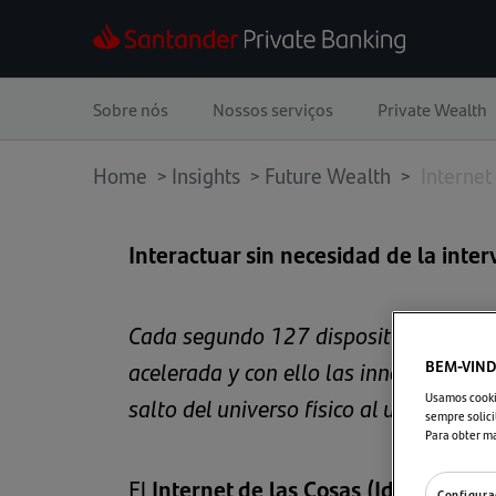
Sobre nós
Nossos serviços
Private Wealth
Home
>
Insights
>
Future Wealth >
Internet
Interactuar sin necesidad de la inte
Cada segundo 127 dispositvos se cone
acelerada y con ello las innovaciones
BEM-VIND
Usamos cookie
salto del universo físico al universo d
sempre solici
Para obter m
El
Internet de las Cosas (IdC)
se defin
Configura