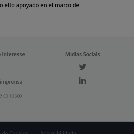
do ello apoyado en el marco de
e interesse
Mídias Sociais
Follow
us
 imprensa
Follow
Follow
twitter
us
us
e conosco
instagram
linkedin
a de Cookies
Accessibilidade