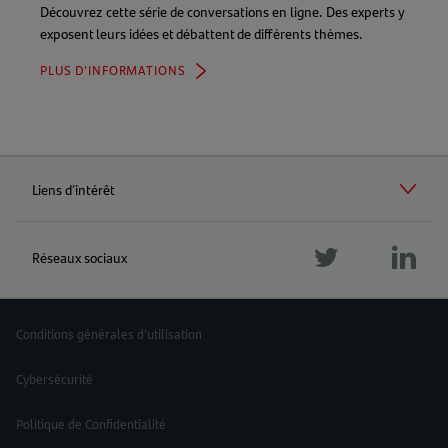
Découvrez cette série de conversations en ligne. Des experts y
exposent leurs idées et débattent de différents thèmes.
PLUS D’INFORMATIONS
Liens d’intérêt
Réseaux sociaux
Follow
Foll
us
Follow
us
twitter
us
linke
instagram
Conditions générales d’utilisation
Cybersécurité
Politique de Confidentialité